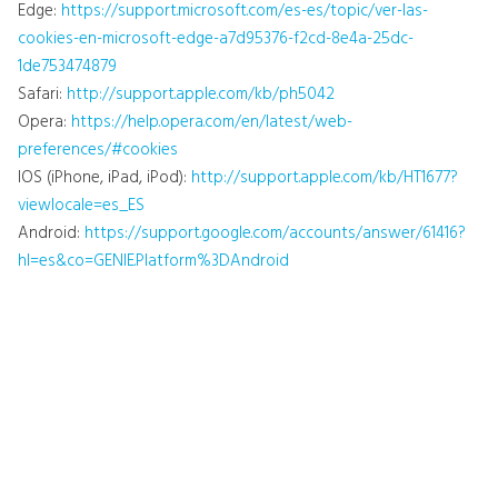
Edge:
https://support.microsoft.com/es-es/topic/ver-las-
cookies-en-microsoft-edge-a7d95376-f2cd-8e4a-25dc-
1de753474879
Safari:
http://support.apple.com/kb/ph5042
Opera:
https://help.opera.com/en/latest/web-
preferences/#cookies
IOS (iPhone, iPad, iPod):
http://support.apple.com/kb/HT1677?
viewlocale=es_ES
Android:
https://support.google.com/accounts/answer/61416?
hl=es&co=GENIE.Platform%3DAndroid