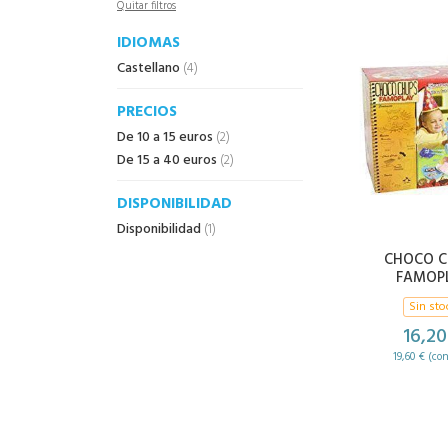
Quitar filtros
IDIOMAS
Castellano
(4)
PRECIOS
De 10 a 15 euros
(2)
De 15 a 40 euros
(2)
DISPONIBILIDAD
Disponibilidad
(1)
CHOCO C
FAMOP
Sin sto
16,20
19,60 € (co