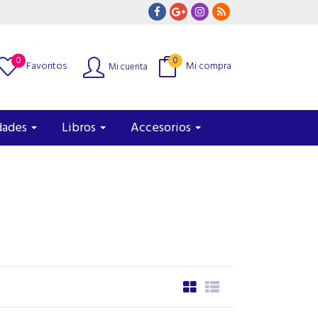
0
0
Favoritos
Mi compra
Mi cuenta
dades
Libros
Accesorios