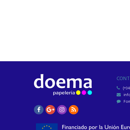
CONT
(+34
in
For