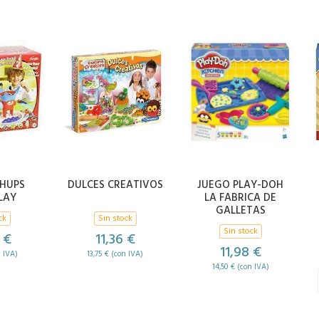
HUPS
DULCES CREATIVOS
JUEGO PLAY-DOH
LAY
LA FABRICA DE
GALLETAS
ck
Sin stock
Sin stock
 €
11,36 €
11,98 €
n IVA)
13,75 € (con IVA)
14,50 € (con IVA)