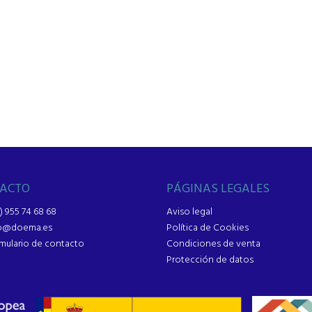
ACTO
PÁGINAS LEGALES
) 955 74 68 68
Aviso legal
fo@doema.es
Política de Cookies
mulario de contacto
Condiciones de venta
Protección de datos