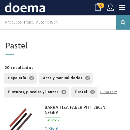
0
Pastel
20 resultados
Papelería
Arte y manualidades
Pinturas, pinceles y lienzos
Pastel
Quitar filtros
BARRA TIZA FABER PITT 2865N
NEGRA
En stock
1,36 €