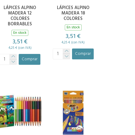
LÁPICES ALPINO
LÁPICES ALPINO
MADERA 12
MADERA 18
COLORES
COLORES
BORRABLES
En stock
En stock
3,51 €
3,51 €
4,25 € (con IVA)
4,25 € (con IVA)
Comprar
Comprar