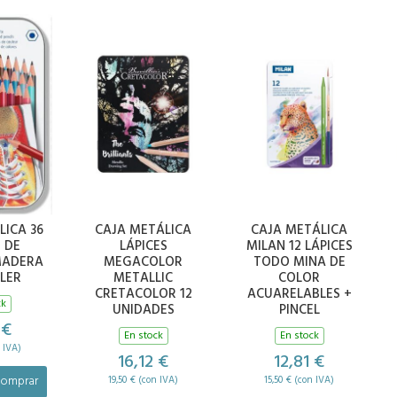
LICA 36
CAJA METÁLICA
CAJA METÁLICA
S DE
LÁPICES
MILAN 12 LÁPICES
MADERA
MEGACOLOR
TODO MINA DE
LER
METALLIC
COLOR
CRETACOLOR 12
ACUARELABLES +
ck
UNIDADES
PINCEL
 €
En stock
En stock
 IVA)
16,12 €
12,81 €
omprar
19,50 € (con IVA)
15,50 € (con IVA)