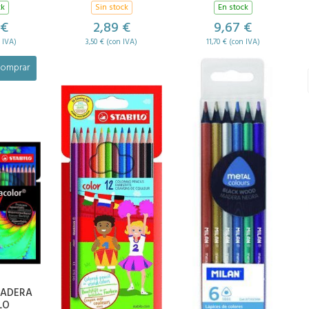
ck
Sin stock
En stock
 €
2,89 €
9,67 €
 IVA)
3,50 € (con IVA)
11,70 € (con IVA)
omprar
Comprar
MADERA
LAPIZ DE MADERA
LAPIZ METALICOS
LO
STABILO COLOR 12
MILAN 6 COLORES