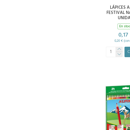
LÁPICES 
FESTIVAL 
UNID
En sto
0,17
0,20 € (con
C