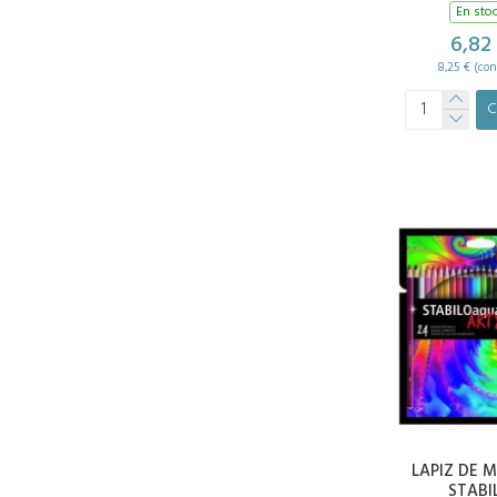
En sto
6,82
8,25 € (con
C
LAPIZ DE 
STABI