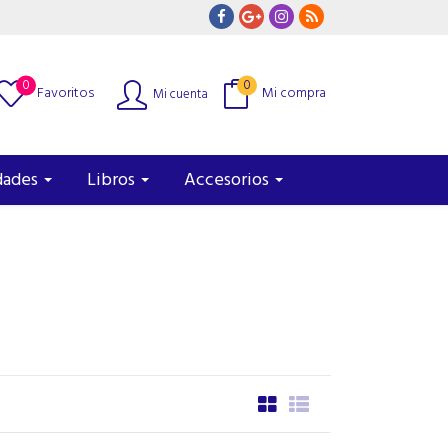
0
0
Favoritos
Mi compra
Mi cuenta
dades
Libros
Accesorios