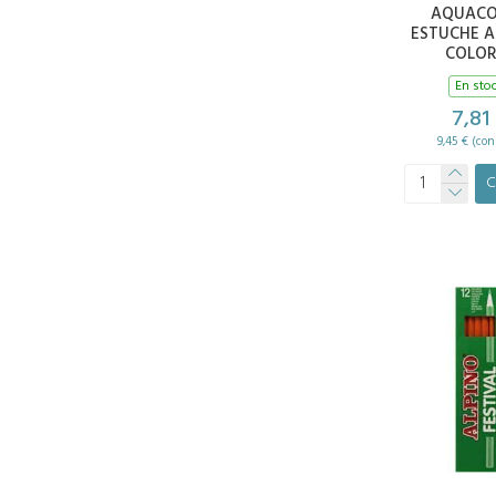
AQUACO
ESTUCHE A
COLOR
En sto
7,81
9,45 € (con
C