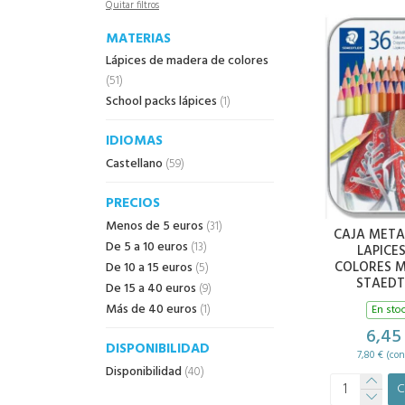
Quitar filtros
MATERIAS
Lápices de madera de colores
(51)
School packs lápices
(1)
IDIOMAS
Castellano
(59)
PRECIOS
Menos de 5 euros
(31)
CAJA META
De 5 a 10 euros
(13)
LAPICE
COLORES 
De 10 a 15 euros
(5)
STAEDT
De 15 a 40 euros
(9)
Más de 40 euros
(1)
En sto
6,45
DISPONIBILIDAD
7,80 € (con
Disponibilidad
(40)
C