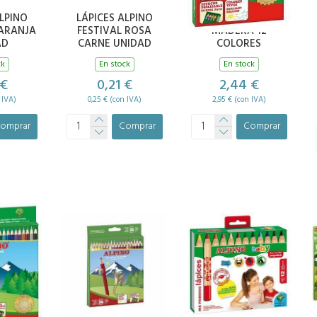
ALPINO
LÁPICES ALPINO
LÁPICES ALPINO
NARANJA
FESTIVAL ROSA
MADERA 12
AD
CARNE UNIDAD
COLORES
ck
En stock
En stock
 €
0,21 €
2,44 €
 IVA)
0,25 € (con IVA)
2,95 € (con IVA)
omprar
Comprar
Comprar