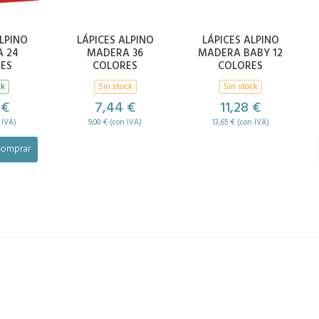
ALPINO
LÁPICES ALPINO
LÁPICES ALPINO
 24
MADERA 36
MADERA BABY 12
ES
COLORES
COLORES
ck
Sin stock
Sin stock
 €
7,44 €
11,28 €
 IVA)
9,00 € (con IVA)
13,65 € (con IVA)
omprar