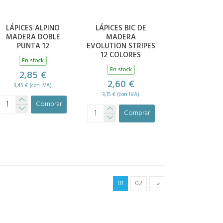
LÁPICES ALPINO
LÁPICES BIC DE
MADERA DOBLE
MADERA
PUNTA 12
EVOLUTION STRIPES
12 COLORES
En stock
En stock
2,85 €
2,60 €
3,45 € (con IVA)
3,15 € (con IVA)
Comprar
Comprar
01
02
»