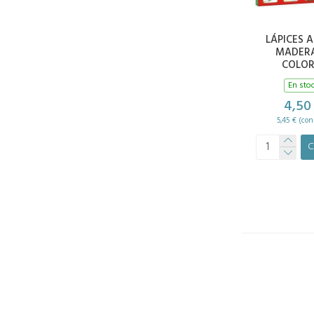
LÁPICES 
MADERA
COLOR
En sto
4,50
5,45 € (con
C