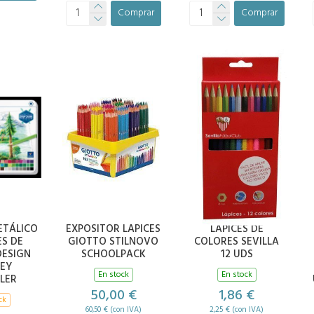
Comprar
Comprar
ETÁLICO
EXPOSITOR LAPICES
LAPICES DE
ES DE
GIOTTO STILNOVO
COLORES SEVILLA
DESIGN
SCHOOLPACK
12 UDS
EY
En stock
En stock
LER
50,00 €
1,86 €
ck
60,50 € (con IVA)
2,25 € (con IVA)