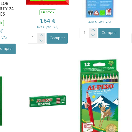
LOR
COLORES
En stock
RTY 24
En stock
ES
2,27 €
1,64 €
2,75 € (con IVA)
ck
1,99 € (con IVA)
 €
Comprar
Comprar
 IVA)
omprar