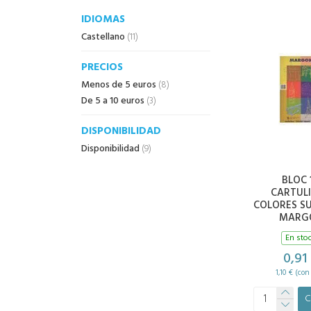
IDIOMAS
Castellano
(11)
PRECIOS
Menos de 5 euros
(8)
De 5 a 10 euros
(3)
DISPONIBILIDAD
Disponibilidad
(9)
BLOC 
CARTUL
COLORES S
MARG
En sto
0,91
1,10 € (con
C