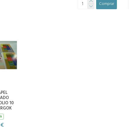
Comprar
APEL
ZADO
LIO 10
ARGOK
ck
 €