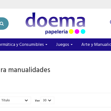
ormática y Consumibles
Juegos
Arte y Manuali
ara manualidades
Ver