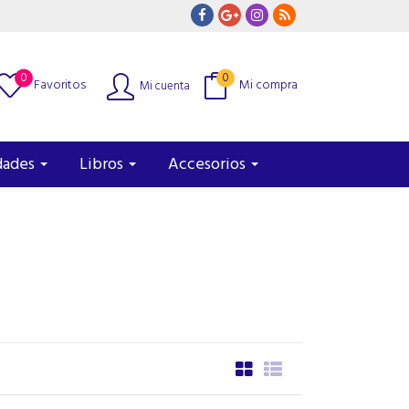
0
0
Favoritos
Mi compra
Mi cuenta
dades
Libros
Accesorios