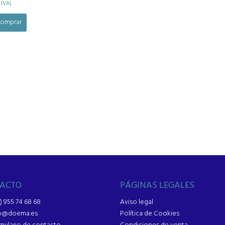
 IVA)
omprar
ACTO
PÁGINAS LEGALES
) 955 74 68 68
Aviso legal
fo@doema.es
Política de Cookies