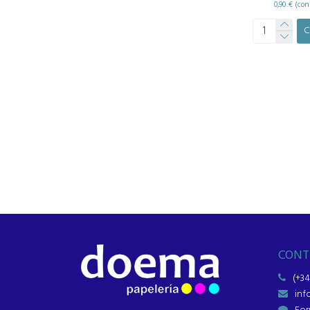
0,90 € (con
C
CONT
(+34
in