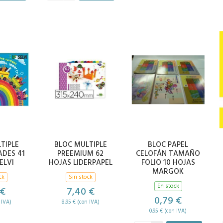
TIPLE
BLOC MULTIPLE
BLOC PAPEL
DES 41
PREEMIUM 62
CELOFÁN TAMAÑO
ELVI
HOJAS LIDERPAPEL
FOLIO 10 HOJAS
MARGOK
ck
Sin stock
En stock
 €
7,40 €
0,79 €
 IVA)
8,95 € (con IVA)
0,95 € (con IVA)