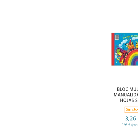
BLOC MUL
MANUALIDA
HOJAS S
Sin sto
3,26
3,95 € (con