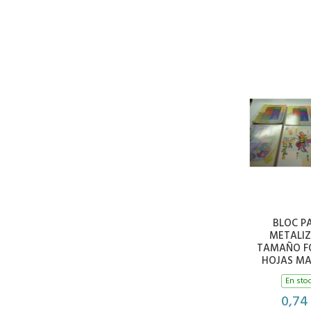
BLOC P
METALI
TAMAÑO FO
HOJAS M
En sto
0,74