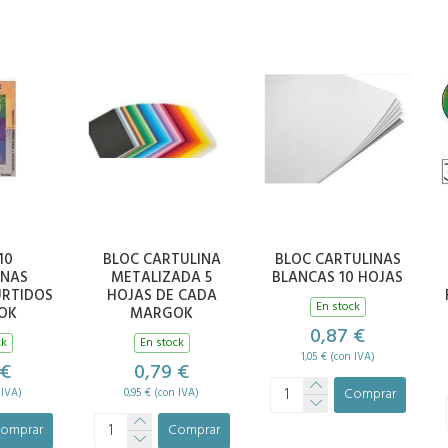
10
BLOC CARTULINA
BLOC CARTULINAS
INAS
METALIZADA 5
BLANCAS 10 HOJAS
URTIDOS
HOJAS DE CADA
En stock
OK
MARGOK
0,87 €
ck
En stock
1,05 € (con IVA)
 €
0,79 €
Comprar
 IVA)
0,95 € (con IVA)
omprar
Comprar