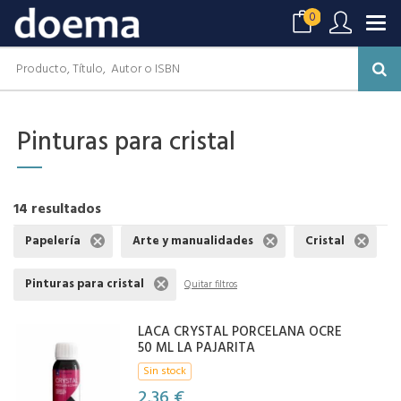
0
Pinturas para cristal
14 resultados
Papelería
Arte y manualidades
Cristal
Pinturas para cristal
Quitar filtros
LACA CRYSTAL PORCELANA OCRE
50 ML LA PAJARITA
Sin stock
2,36 €