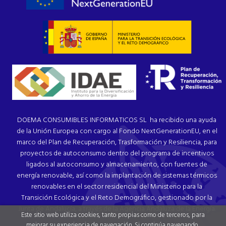
DOEMA CONSUMIBLES INFORMATICOS SL ha recibido una ayuda
de la Unión Europea con cargo al Fondo NextGenerationEU, en el
marco del Plan de Recuperación, Trasformación y Resiliencia, para
proyectos de autoconsumo dentro del programa de incentivos
ligados al autoconsumo y almacenamiento, con fuentes de
energía renovable, así como la implantación de sistemas térmicos
renovables en el sector residencial del Ministerio para la
Transición Ecológica y el Reto Demográfico, gestionado por la
Junta de Andalucía, a través de la Agencia Andaluza de la Energía.
Este sitio web utiliza cookies, tanto propias como de terceros, para
mejorar su experiencia de navegación. Si continúa navegando,