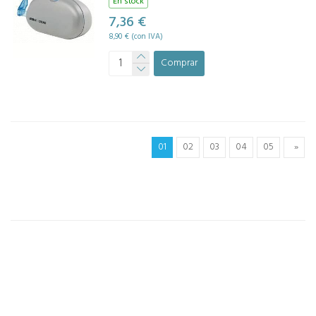
En stock
7,36 €
8,90 € (con IVA)
Comprar
01
02
03
04
05
»