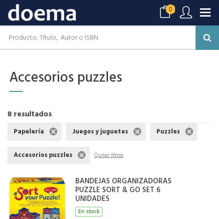
0
Accesorios puzzles
8 resultados
Papelería
Juegos y juguetes
Puzzles
Accesorios puzzles
Quitar filtros
BANDEJAS ORGANIZADORAS
PUZZLE SORT & GO SET 6
UNIDADES
En stock