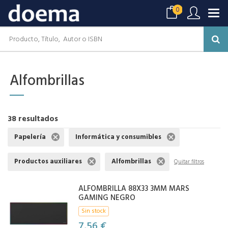
0
Alfombrillas
38 resultados
Papelería
Informática y consumibles
Productos auxiliares
Alfombrillas
Quitar filtros
ALFOMBRILLA 88X33 3MM MARS
GAMING NEGRO
Sin stock
7,56 €