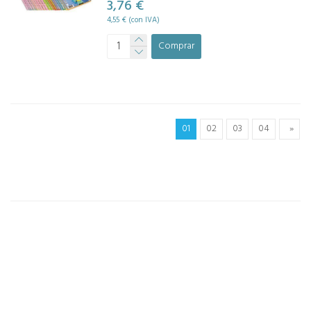
3,76 €
4,55 € (con IVA)
Comprar
01
02
03
04
»