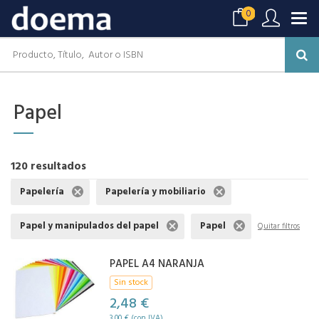
0
Papel
120 resultados
Papelería
Papelería y mobiliario
Papel y manipulados del papel
Papel
Quitar filtros
PAPEL A4 NARANJA
Sin stock
2,48 €
3,00 € (con IVA)