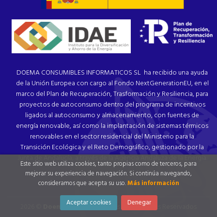
DOEMA CONSUMIBLES INFORMATICOS SL ha recibido una ayuda
de la Unión Europea con cargo al Fondo NextGenerationEU, en el
marco del Plan de Recuperación, Trasformación y Resiliencia, para
proyectos de autoconsumo dentro del programa de incentivos
ligados al autoconsumo y almacenamiento, con fuentes de
energía renovable, así como la implantación de sistemas térmicos
renovables en el sector residencial del Ministerio para la
Transición Ecológica y el Reto Demográfico, gestionado por la
Junta de Andalucía, a través de la Agencia Andaluza de la Energía.
Este sitio web utiliza cookies, tanto propias como de terceros, para
mejorar su experiencia de navegación. Si continúa navegando,
consideramos que acepta su uso.
Más información
Aceptar cookies
Denegar
2026 ©
Doema Papelería
. Todos los Derechos Reservados