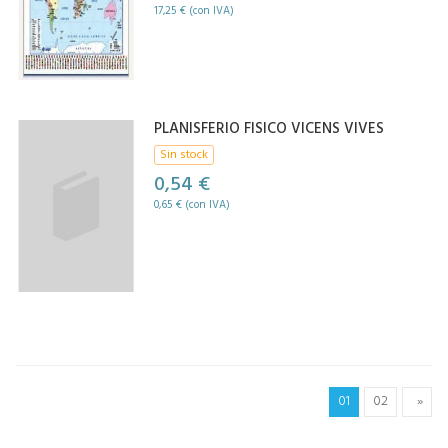
17,25 € (con IVA)
PLANISFERIO FISICO VICENS VIVES
Sin stock
0,54 €
0,65 € (con IVA)
01
02
»