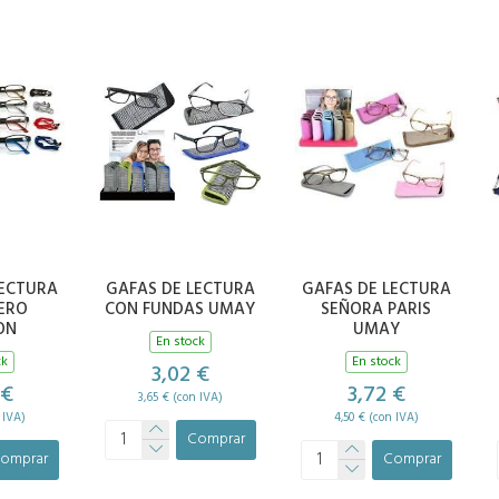
LECTURA
GAFAS DE LECTURA
GAFAS DE LECTURA
ERO
CON FUNDAS UMAY
SEÑORA PARIS
ON
UMAY
En stock
ck
En stock
3,02 €
 €
3,72 €
3,65 € (con IVA)
 IVA)
4,50 € (con IVA)
Comprar
omprar
Comprar