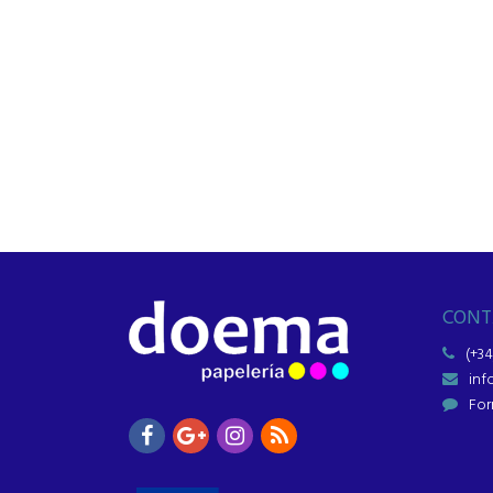
CONT
(+34
in
For