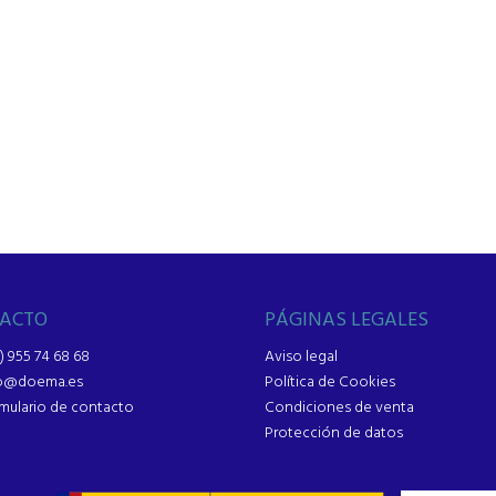
ACTO
PÁGINAS LEGALES
) 955 74 68 68
Aviso legal
fo@doema.es
Política de Cookies
mulario de contacto
Condiciones de venta
Protección de datos