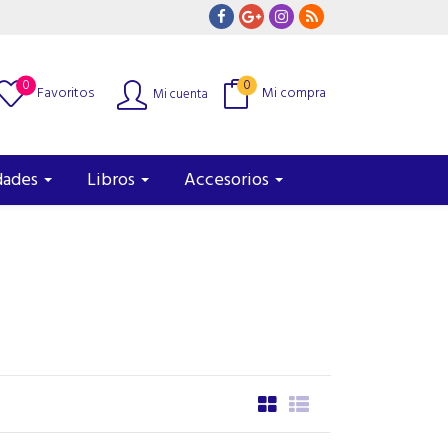
0
0
Favoritos
Mi compra
Mi cuenta
dades
Libros
Accesorios