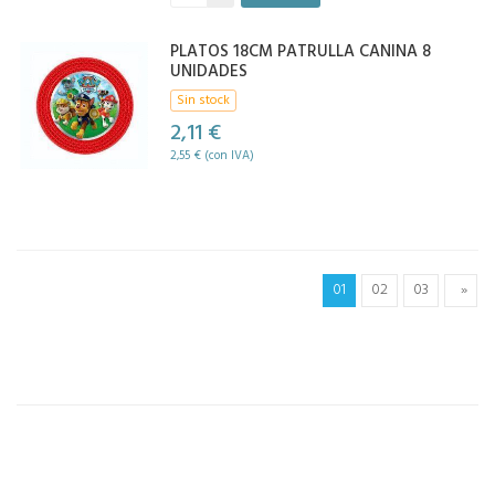
PLATOS 18CM PATRULLA CANINA 8
UNIDADES
Sin stock
2,11 €
2,55 € (con IVA)
01
02
03
»