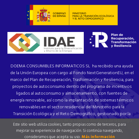
DOEMA CONSUMIBLES INFORMATICOS SL ha recibido una ayuda
de la Unión Europea con cargo al Fondo NextGenerationEU, en el
marco del Plan de Recuperación, Trasformación y Resiliencia, para
proyectos de autoconsumo dentro del programa de incentivos
ligados al autoconsumo y almacenamiento, con fuentes de
energía renovable, así como la implantación de sistemas térmicos
renovables en el sector residencial del Ministerio para la
Transición Ecológica y el Reto Demográfico, gestionado por la
Junta de Andalucía, a través de la Agencia Andaluza de la Energía.
Este sitio web utiliza cookies, tanto propias como de terceros, para
mejorar su experiencia de navegación. Si continúa navegando,
consideramos que acepta su uso.
Más información