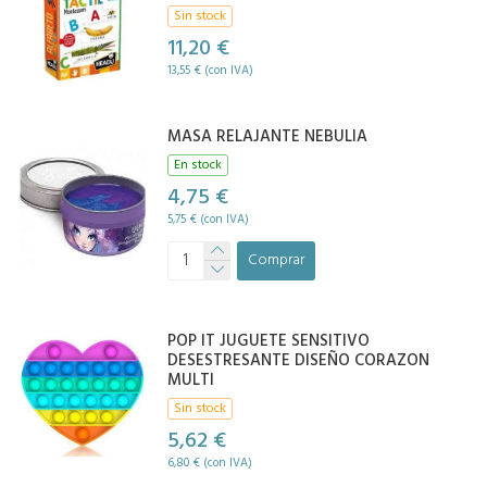
Sin stock
11,20 €
13,55 € (con IVA)
MASA RELAJANTE NEBULIA
En stock
4,75 €
5,75 € (con IVA)
Comprar
POP IT JUGUETE SENSITIVO
DESESTRESANTE DISEÑO CORAZON
MULTI
Sin stock
5,62 €
6,80 € (con IVA)