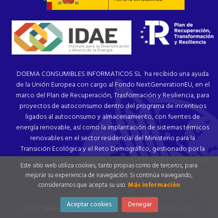
DOEMA CONSUMIBLES INFORMATICOS SL ha recibido una ayuda
de la Unión Europea con cargo al Fondo NextGenerationEU, en el
marco del Plan de Recuperación, Trasformación y Resiliencia, para
proyectos de autoconsumo dentro del programa de incentivos
ligados al autoconsumo y almacenamiento, con fuentes de
energía renovable, así como la implantación de sistemas térmicos
renovables en el sector residencial del Ministerio para la
Transición Ecológica y el Reto Demográfico, gestionado por la
Junta de Andalucía, a través de la Agencia Andaluza de la Energía.
Este sitio web utiliza cookies, tanto propias como de terceros, para
mejorar su experiencia de navegación. Si continúa navegando,
consideramos que acepta su uso.
Más información
Aceptar cookies
Denegar
2026 ©
Doema Papelería
. Todos los Derechos Reservados