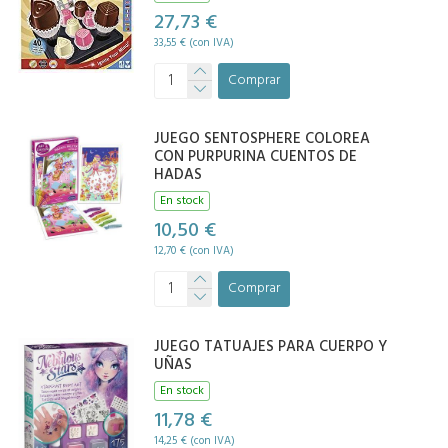
27,73 €
33,55 € (con IVA)
Comprar
JUEGO SENTOSPHERE COLOREA
CON PURPURINA CUENTOS DE
HADAS
En stock
10,50 €
12,70 € (con IVA)
Comprar
JUEGO TATUAJES PARA CUERPO Y
UÑAS
En stock
11,78 €
14,25 € (con IVA)