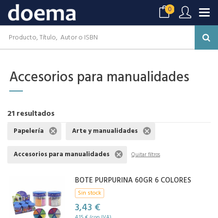
0
Accesorios para manualidades
21 resultados
Papelería
Arte y manualidades
Accesorios para manualidades
Quitar filtros
BOTE PURPURINA 60GR 6 COLORES
Sin stock
3,43 €
4,15 € (con IVA)