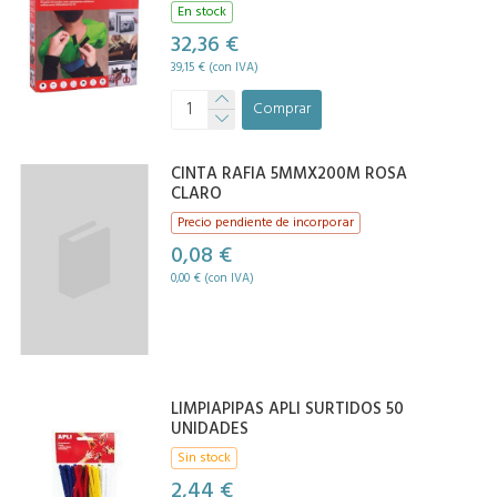
En stock
32,36 €
39,15 € (con IVA)
Comprar
CINTA RAFIA 5MMX200M ROSA
CLARO
Precio pendiente de incorporar
0,08 €
0,00 € (con IVA)
LIMPIAPIPAS APLI SURTIDOS 50
UNIDADES
Sin stock
2,44 €