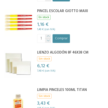
PINCEL ESCOLAR GIOTTO MAXI
En stock
1,16 €
1,40 € (con IVA)
Comprar
LIENZO ALGODÓN 8F 46X38 CM
Sin stock
6,12 €
7,40 € (con IVA)
LIMPIA PINCELES 100ML TITAN
Sin stock
3,43 €