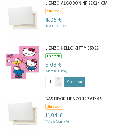
LIENZO ALGODÓN 4F 33X24 CM
Sin stock
4,05 €
4,90 € (con IVA)
LIENZO HELLO KITTY 25X35
En stock
5,08 €
6,15 € (con IVA)
Comprar
BASTIDOR LIENZO 12P 61X46
Sin stock
11,94 €
14,45 € (con IVA)