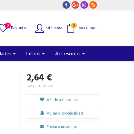
0
0
Favoritos
Mi compra
Mi cuenta
dades
Libros
Accesorios
2,64 €
3,20 € IVA incluido
Añadir a favoritos
Avisar disponibilidad
Enviar a un amigo