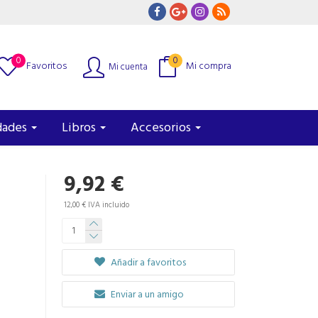
0
0
Favoritos
Mi compra
Mi cuenta
dades
Libros
Accesorios
9,92 €
12,00 € IVA incluido
Añadir a favoritos
Enviar a un amigo