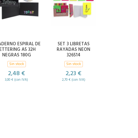
DERNO ESPIRAL DE
SET 3 LIBRETAS
ETTERING A5 32H
RAYADAS NEON
NEGRAS 180G
326514
Sin stock
Sin stock
2,48 €
2,23 €
3,00 € (con IVA)
2,70 € (con IVA)