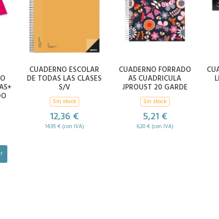
CUADERNO ESCOLAR
CUADERNO FORRADO
CUA
DO
DE TODAS LAS CLASES
A5 CUADRICULA
L
A5+
S/V
JPROUST 20 GARDE
DO
Sin stock
Sin stock
12,36 €
5,21 €
14,95 € (con IVA)
6,30 € (con IVA)
r