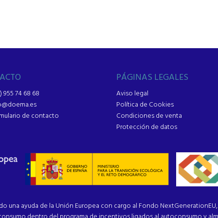
ACTO
PÁGINAS LEGALES
) 955 74 68 68
Aviso legal
fo@doema.es
Política de Cookies
mulario de contacto
Condiciones de venta
Protección de datos
na ayuda de la Unión Europea con cargo al Fondo NextGenerationEU, e
toconsumo dentro del programa de incentivos ligados al autoconsumo y al