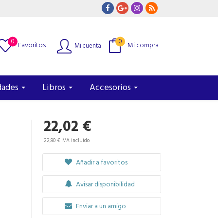
0
0
Favoritos
Mi compra
Mi cuenta
dades
Libros
Accesorios
22,02 €
22,90 € IVA incluido
Añadir a favoritos
Avisar disponibilidad
Enviar a un amigo