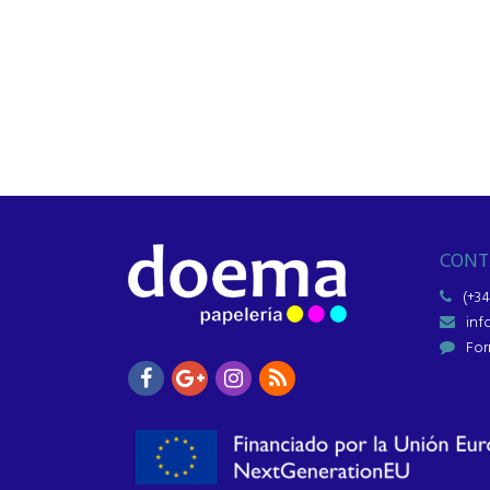
CONT
(+34
in
For