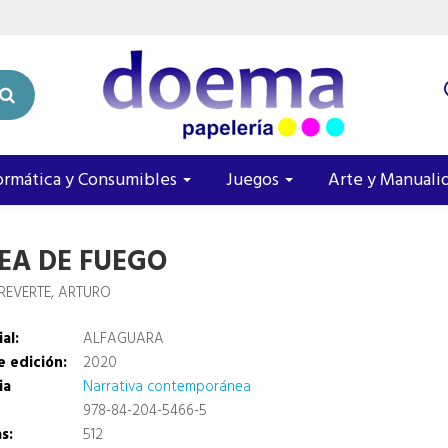
ormática y Consumibles
Juegos
Arte y Manuali
NEA DE FUEGO
REVERTE, ARTURO
al:
ALFAGUARA
 edición:
2020
ia
Narrativa contemporánea
978-84-204-5466-5
s:
512