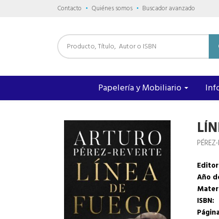
Contacto
Quiénes somos
Buscador avanzado
Papelería y Mobiliario
Inf
LÍ
PÉREZ-
Editori
Año de
Mater
ISBN:
Página