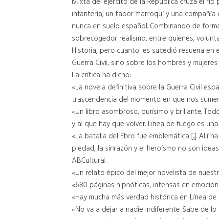
Mixta del ejército de la República cruza el rí
infantería, un tabor marroquí y una compañía d
nunca en suelo español. Combinando de forma m
sobrecogedor realismo, entre quienes, voluntar
Historia, pero cuanto les sucedió resuena en
Guerra Civil, sino sobre los hombres y mujere
La crítica ha dicho:
«La novela definitiva sobre la Guerra Civil es
trascendencia del momento en que nos sumerge
«Un libro asombroso, durísimo y brillante. Tod
y al que hay que volver. Línea de fuego es una
«La batalla del Ebro fue emblemática [...]. All
piedad, la sinrazón y el heroísmo no son idea
ABCultural.
«Un relato épico del mejor novelista de nuestr
«680 páginas hipnóticas, intensas en emoción 
«Hay mucha más verdad histórica en Línea de fu
«No va a dejar a nadie indiferente. Sabe de lo