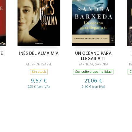
DE
INÉS DEL ALMA MÍA
UN OCÉANO PARA
LLEGAR A TI
ALLENDE, ISABEL
BARNEDA, SANDRA
P
Sin stock
Consulte disponibilidad
C
9,57 €
21,06 €
9,95 € (con IVA)
21,90 € (con IVA)